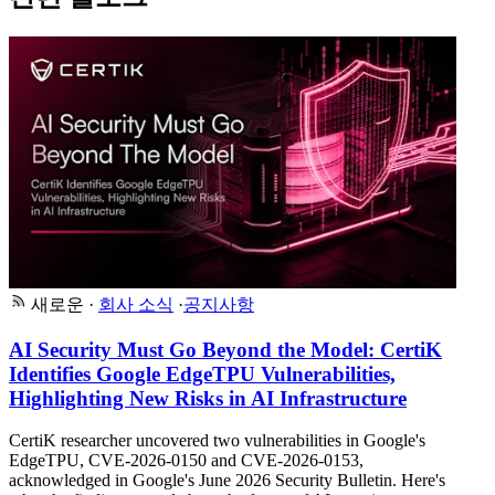
새로운
·
회사 소식
·
공지사항
AI Security Must Go Beyond the Model: CertiK
Identifies Google EdgeTPU Vulnerabilities,
Highlighting New Risks in AI Infrastructure
CertiK researcher uncovered two vulnerabilities in Google's
EdgeTPU, CVE-2026-0150 and CVE-2026-0153,
acknowledged in Google's June 2026 Security Bulletin. Here's