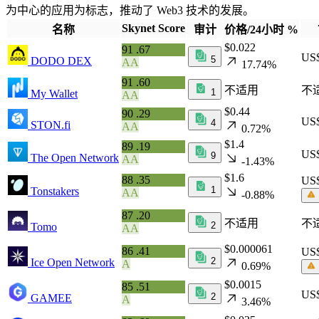
为中心的应用为标志，推动了 Web3 技术的发展。
Skynet Score
名称
审计
价格/24小时 %
$0.022
91
.67
US
5
DODO DEX
AA
17.74%
91
.60
不适用
不
1
My Wallet
AA
$0.44
90
.29
US
4
STON.fi
AA
0.72%
$1.4
89
.19
US
9
The Open Network
AA
-1.43%
$1.6
88
.35
US
1
Tonstakers
AA
-0.88%
87
.20
不适用
不
2
Tomo
AA
$0.000061
86
.41
US
2
Ice Open Network
A
0.69%
$0.0015
85
.51
US
2
GAMEE
A
3.46%