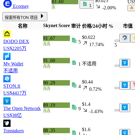
$0.025
83
.60
US
1
Ecorpay
A
-2.00%
探索所有TON 项目
Skynet Score
名称
审计
价格/24小时 %
市值
$0.022
91
.67
DODO DEX
5
AA
17.74%
5
US$2205万
91
.60
My Wallet
不适用
1
AA
不适用
$0.44
90
.29
STON.fi
4
AA
0.72%
US$4417万
$1.4
89
.19
The Open Network
9
AA
-1.43%
US$38亿
$1.6
88
.35
Tonstakers
1