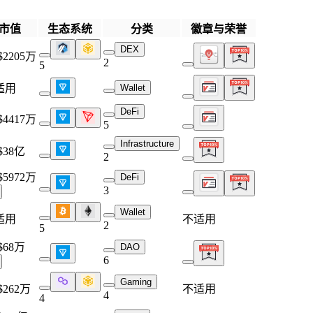
市值
生态系统
分类
徽章与荣誉
DEX
$2205万
2
5
适用
Wallet
DeFi
$4417万
5
Infrastructure
$38亿
2
$5972万
DeFi
3
Wallet
适用
不适用
2
5
$68万
DAO
6
Gaming
$262万
不适用
4
4